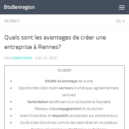
BtoBenregion
Skip to content
RENNES
0
Quels sont les avantages de créer une
entreprise à Rennes?
PAR
ADAM PONS
·
JUIN 25, 2025
EN BREF
Vitalité économique
de la ville
Opportunités dans divers
secteurs
(numérique, agroalimentaire,
services)
Domiciliation
bénéficiant d’un écosystème favorable
Réseaux d’
accompagnement
et de soutien
Aides financières et
dispositifs
accessibles aux entrepreneurs
Accès à des structures comme des pépinières et incubateurs