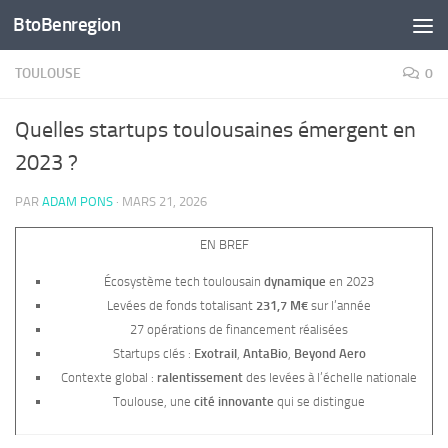
BtoBenregion
Skip to content
TOULOUSE
0
Quelles startups toulousaines émergent en
2023 ?
PAR
ADAM PONS
·
MARS 21, 2026
EN BREF
Écosystème tech toulousain
dynamique
en 2023
Levées de fonds totalisant
231,7 M€
sur l’année
27 opérations de financement réalisées
Startups clés :
Exotrail
,
AntaBio
,
Beyond Aero
Contexte global :
ralentissement
des levées à l’échelle nationale
Toulouse, une
cité innovante
qui se distingue