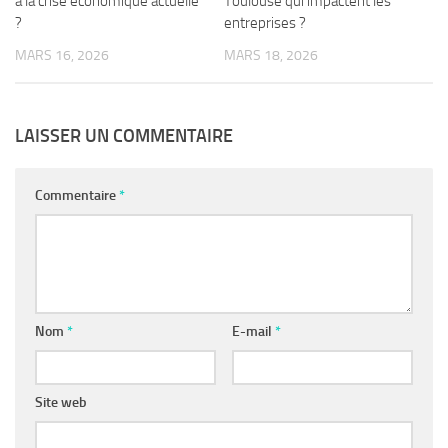
à la crise économique actuelle
Toulouse qui impactent les
?
entreprises ?
MARS 16, 2026
MARS 18, 2026
LAISSER UN COMMENTAIRE
Commentaire
*
Nom
*
E-mail
*
Site web