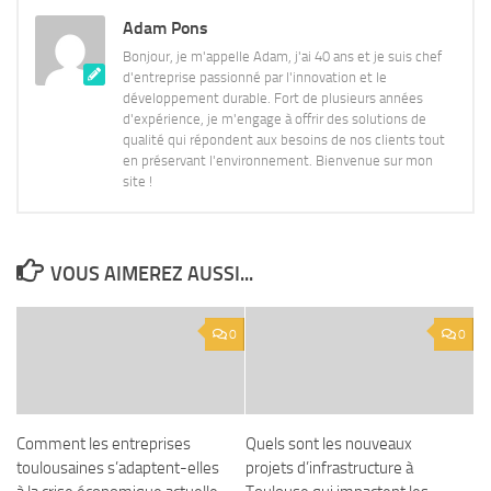
Adam Pons
Bonjour, je m'appelle Adam, j'ai 40 ans et je suis chef
d'entreprise passionné par l'innovation et le
développement durable. Fort de plusieurs années
d'expérience, je m'engage à offrir des solutions de
qualité qui répondent aux besoins de nos clients tout
en préservant l'environnement. Bienvenue sur mon
site !
VOUS AIMEREZ AUSSI...
0
0
Comment les entreprises
Quels sont les nouveaux
toulousaines s’adaptent-elles
projets d’infrastructure à