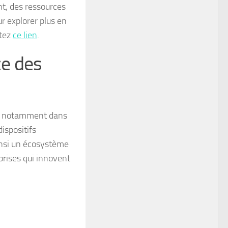
nt, des ressources
r explorer plus en
itez
ce lien
.
ce des
s, notamment dans
ispositifs
insi un écosystème
prises qui innovent