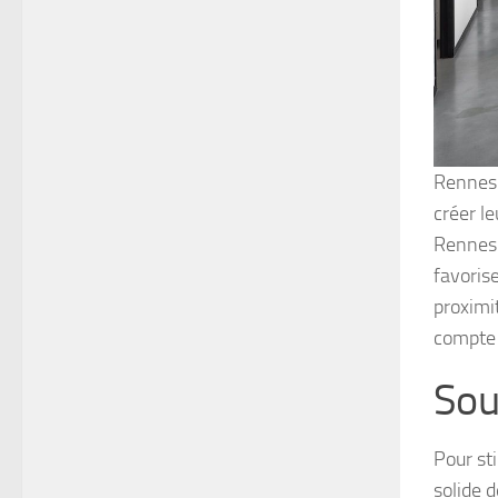
Rennes 
créer le
Rennes 
favoris
proximi
compte 
Sou
Pour st
solide d