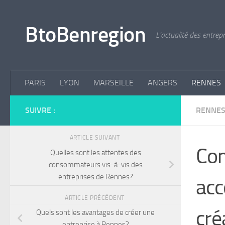
Skip to content
BtoBenregion
L'actualité des entrep
PARIS
LYON
MARSEILLE
ANGERS
RENNES
SUIVRE :
RENNE
ARTICLE SUIVANT
Com
Quelles sont les attentes des
consommateurs vis-à-vis des
entreprises de Rennes?
acc
ARTICLE PRÉCÉDENT
cré
Quels sont les avantages de créer une
entreprise à Rennes?