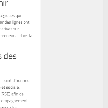
nir
tégiques qui
andes lignes ont
iatives sur
epreneurial dans la
s des
 point d’honneur
et sociale
.
 (RSE) afin de
’accompagnement
iques plus