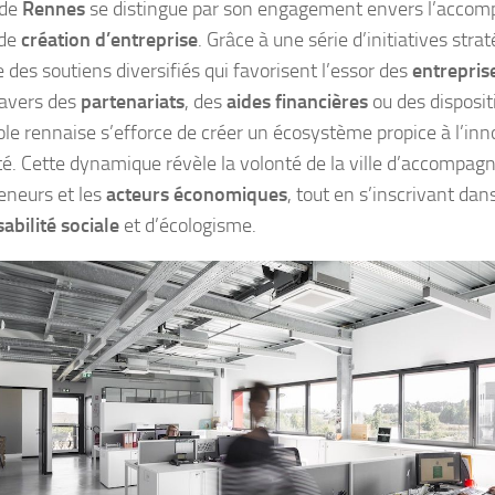
 de
Rennes
se distingue par son engagement envers l’acco
 de
création d’entreprise
. Grâce à une série d’initiatives stra
 des soutiens diversifiés qui favorisent l’essor des
entrepris
travers des
partenariats
, des
aides financières
ou des disposit
le rennaise s’efforce de créer un écosystème propice à l’inno
té. Cette dynamique révèle la volonté de la ville d’accompagne
eneurs et les
acteurs économiques
, tout en s’inscrivant d
abilité sociale
et d’écologisme.