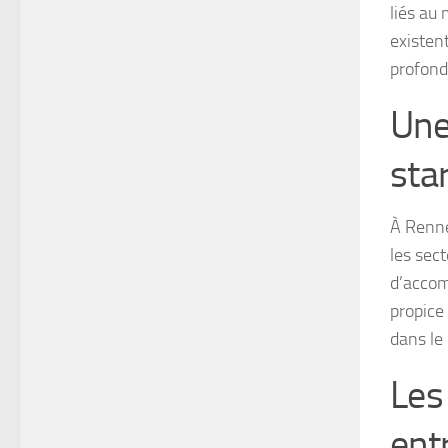
liés au
existen
profond
Une
sta
À Renne
les sec
d’accom
propice
dans le
Les
ent