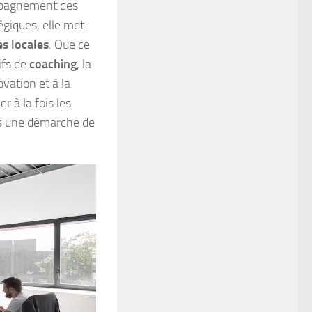
mpagnement des
tégiques, elle met
es locales
. Que ce
ifs de
coaching
, la
vation et à la
r à la fois les
ans une démarche de