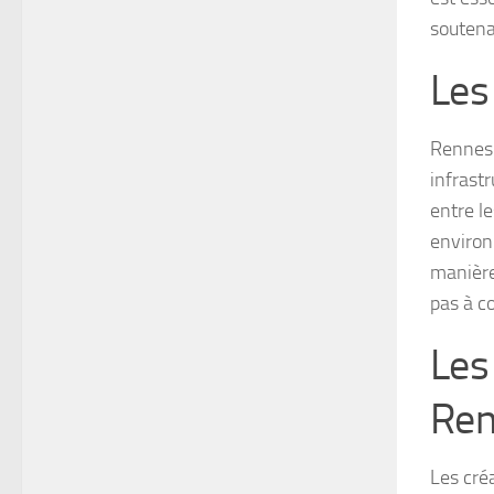
soutena
Les
Rennes 
infrast
entre le
environ
manière
pas à c
Les
Ren
Les cré