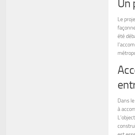
Un 
Le proj
façonne
été déba
l’accom
métropol
Acc
ent
Dans le
à accom
L’object
constru
est ess