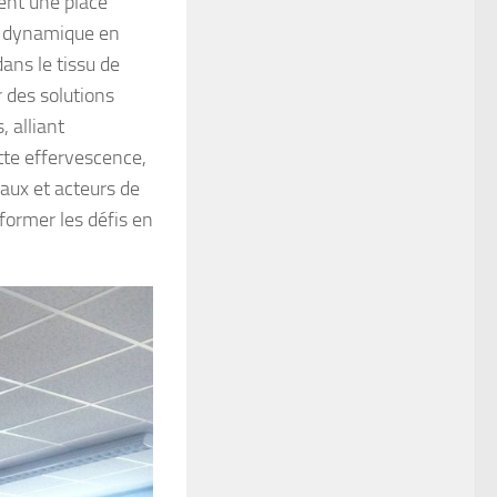
ent une place
 dynamique en
ans le tissu de
 des solutions
, alliant
tte effervescence,
caux et acteurs de
sformer les défis en