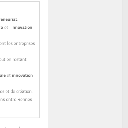
reneuriat
.
SS
et l’
innovation
ient les entreprises
out en restant
tale
et
innovation
es et de création.
ions entre Rennes