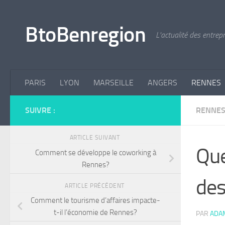
Skip to content
BtoBenregion
L'actualité des entrep
PARIS
LYON
MARSEILLE
ANGERS
RENNES
SUIVRE :
RENNE
ARTICLE SUIVANT
Que
Comment se développe le coworking à
Rennes?
des
ARTICLE PRÉCÉDENT
Comment le tourisme d’affaires impacte-
t-il l’économie de Rennes?
PAR
ADA