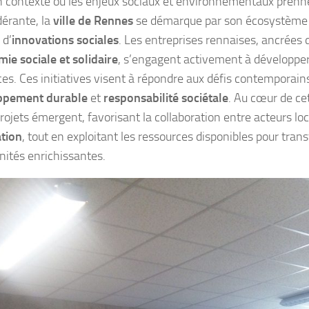
 contexte où les enjeux sociaux et environnementaux prenn
érante, la
ville de Rennes
se démarque par son écosystème
 d’
innovations sociales
. Les entreprises rennaises, ancrées d
ie sociale et solidaire
, s’engagent activement à développer
es. Ces initiatives visent à répondre aux défis contemporains
ppement durable
et
responsabilité sociétale
. Au cœur de ce
projets émergent, favorisant la collaboration entre acteurs lo
tion
, tout en exploitant les ressources disponibles pour tran
nités enrichissantes.