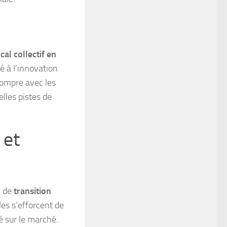
al collectif en
é à l’innovation
rompre avec les
lles pistes de
 et
e de
transition
les s’efforcent de
é sur le marché.