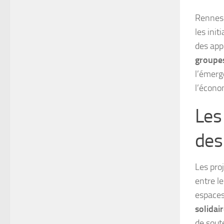
Rennes
les init
des app
groupe
l’émerg
l’écono
Les
des 
Les pro
entre le
espaces 
solidai
de soute