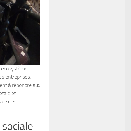
un écosystème
es entreprises,
gent à répondre aux
étale et
s de ces
.
 sociale