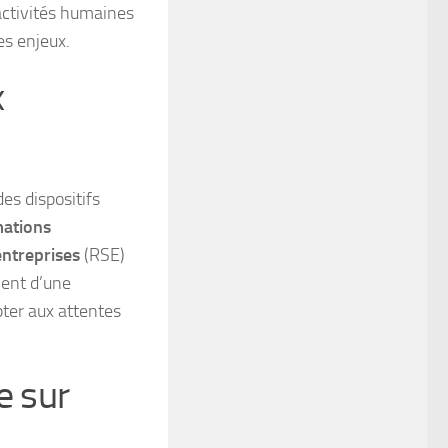
 activités humaines
es enjeux.
x
s dispositifs
mations
entreprises
(RSE)
ment d’une
pter aux attentes
e sur