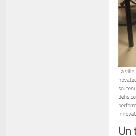
La vill
novateu
soutenu
défis co
perform
innovat
Un t