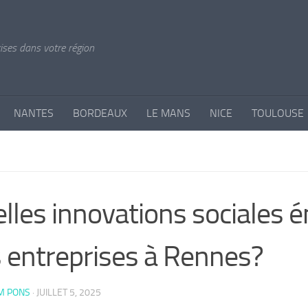
rises dans votre région
NANTES
BORDEAUX
LE MANS
NICE
TOULOUSE
S
lles innovations sociales 
 entreprises à Rennes?
M PONS
·
JUILLET 5, 2025