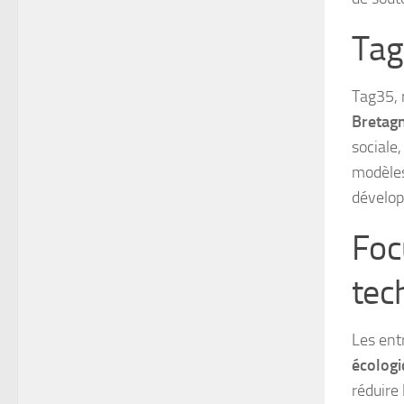
Tag
Tag35,
Bretag
sociale
modèles
dévelop
Foc
tec
Les ent
écolog
réduire