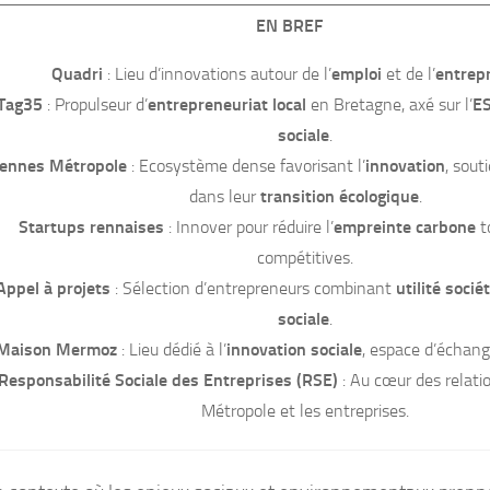
EN BREF
Quadri
: Lieu d’innovations autour de l’
emploi
et de l’
entrep
Tag35
: Propulseur d’
entrepreneuriat local
en Bretagne, axé sur l’
E
sociale
.
ennes Métropole
: Ecosystème dense favorisant l’
innovation
, sout
dans leur
transition écologique
.
Startups rennaises
: Innover pour réduire l’
empreinte carbone
t
compétitives.
Appel à projets
: Sélection d’entrepreneurs combinant
utilité socié
sociale
.
Maison Mermoz
: Lieu dédié à l’
innovation sociale
, espace d’échang
Responsabilité Sociale des Entreprises (RSE)
: Au cœur des relat
Métropole et les entreprises.