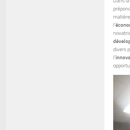
Dans un
prépond
matière
l’
économ
novatric
dévelo
divers 
l’
innova
opportu