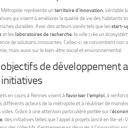
 Métropole représente un
territoire d’innovation
, véritable 
iatives qui visent à améliorer la qualité de vie des habitants 
roches durables. Avec des acteurs variés tels que les
start-u
s
et les
laboratoires de recherche
, la ville crée un écosystè
ence de solutions innovantes. Celles-ci se concentrent non 
mie, mais aussi sur le bien-être social et environnemental.
 objectifs de développement 
initiatives
jets en cours à Rennes visent à
favoriser l’emploi
, à renforc
s différents acteurs de la métropole et à réutiliser de manière
vides. Grâce à une attention particulière portée sur l’
économi
re
, des initiatives telles que l’appel à projets lancé en Ille-et
nir des collectifs d’entrepreneurs dévoués à l’innovation soc