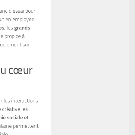
banc d’essai pour
tout en employee
ps
, les
grands
me propice à
seulement sur
au cœur
er les interactions
 créative les
e sociale et
-Vilaine permettent
iale.