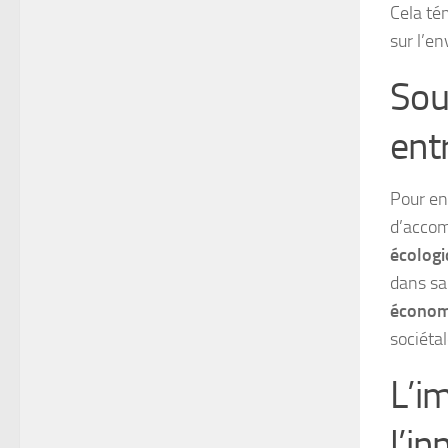
Cela té
sur l’e
Sou
ent
Pour en
d’accom
écologi
dans sa
économ
sociétal
L’im
l’in