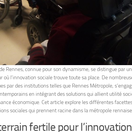
e de Rennes, connue pour son dynamisme, se distingue par 
r où l’innovation sociale trouve toute sa place. De nombreus
es par des institutions telles que Rennes Métropole, s’enga
ntemporains en intégrant des solutions qui allient utilité soci
ance économique. Cet article explore les différentes facette
ions sociales qui prennent racine dans la métropole rennaise
errain fertile pour l’innovation