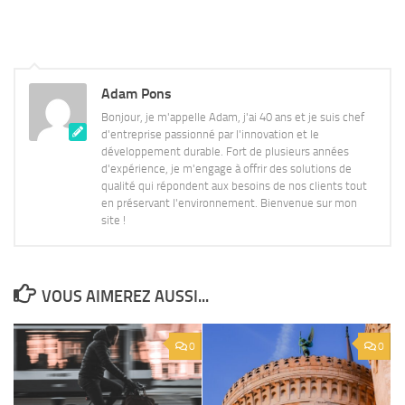
Adam Pons
Bonjour, je m'appelle Adam, j'ai 40 ans et je suis chef
d'entreprise passionné par l'innovation et le
développement durable. Fort de plusieurs années
d'expérience, je m'engage à offrir des solutions de
qualité qui répondent aux besoins de nos clients tout
en préservant l'environnement. Bienvenue sur mon
site !
VOUS AIMEREZ AUSSI...
0
0