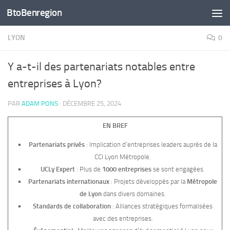
BtoBenregion
Skip to content
LYON
0
Y a-t-il des partenariats notables entre
entreprises à Lyon?
PAR
ADAM PONS
·
DÉCEMBRE 25, 2024
EN BREF
Partenariats privés
: Implication d’entreprises leaders auprès de la
CCI Lyon Métropole.
UCLy Expert
: Plus de
1000 entreprises
se sont engagées.
Partenariats internationaux
: Projets développés par la
Métropole
de Lyon
dans divers domaines.
Standards de collaboration
: Alliances stratégiques formalisées
avec des entreprises.