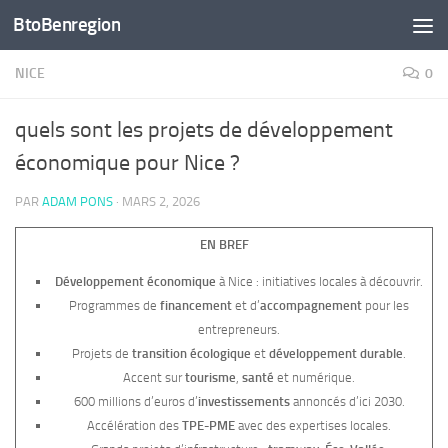
BtoBenregion
Skip to content
NICE
0
quels sont les projets de développement
économique pour Nice ?
PAR
ADAM PONS
·
MARS 2, 2026
EN BREF
Développement économique
à Nice : initiatives locales à découvrir.
Programmes de
financement
et d’
accompagnement
pour les
entrepreneurs.
Projets de
transition écologique
et
développement durable
.
Accent sur
tourisme
,
santé
et numérique.
600 millions d’euros d’
investissements
annoncés d’ici 2030.
Accélération des
TPE-PME
avec des expertises locales.