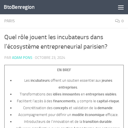
BtoBenregion
Skip to content
PARIS
0
Quel rôle jouent les incubateurs dans
l’écosystème entrepreneurial parisien?
PAR
ADAM PONS
·
OCTOBRE 23, 2024
EN BREF
Les
incubateurs
offrent un soutien essentiel aux
jeunes
entreprises
.
Transformations des
idées innovantes
en
entreprises viables
.
Facilitent l’accès à des
financements
, y compris le
capital-risque
.
Concrétisation des
concepts
et validation de la
demande
.
Accompagnement pour définir un
modèle économique
efficace.
Introducteurs de l’innovation et de la
transition durable
.