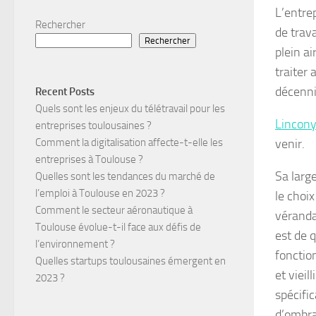
L’entre
Rechercher
de trava
Rechercher
plein a
traiter 
décenni
Recent Posts
Quels sont les enjeux du télétravail pour les
Lincon
entreprises toulousaines ?
venir.
Comment la digitalisation affecte-t-elle les
entreprises à Toulouse ?
Sa larg
Quelles sont les tendances du marché de
l’emploi à Toulouse en 2023 ?
le choix
Comment le secteur aéronautique à
véranda
Toulouse évolue-t-il face aux défis de
est de 
l’environnement ?
fonctio
Quelles startups toulousaines émergent en
et vieil
2023 ?
spécifi
d’ombra