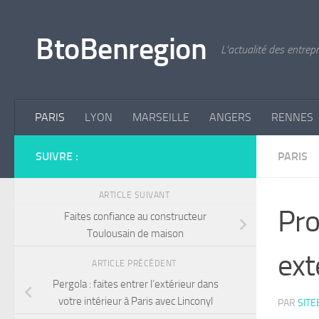
Skip to content
BtoBenregion
L'actualité des entrep
PARIS
LYON
MARSEILLE
ANGERS
RENNES
SUIVRE :
PARIS
ARTICLE SUIVANT
Pro
Faites confiance au constructeur
Toulousain de maison
ext
ARTICLE PRÉCÉDENT
Pergola : faites entrer l’extérieur dans
votre intérieur à Paris avec Linconyl
PAR
SIT