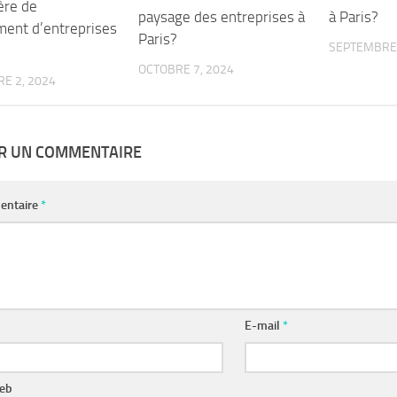
ère de
paysage des entreprises à
à Paris?
ment d’entreprises
Paris?
SEPTEMBRE 
OCTOBRE 7, 2024
E 2, 2024
ER UN COMMENTAIRE
entaire
*
E-mail
*
web