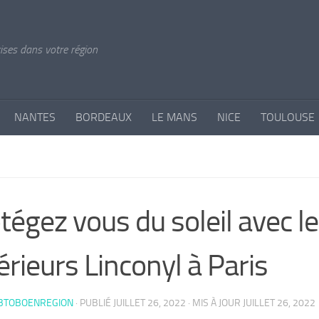
rises dans votre région
NANTES
BORDEAUX
LE MANS
NICE
TOULOUSE
tégez vous du soleil avec l
érieurs Linconyl à Paris
EBTOBOENREGION
· PUBLIÉ
JUILLET 26, 2022
· MIS À JOUR
JUILLET 26, 2022