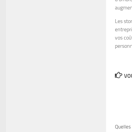
augment
Les sto
entrepr
vos coû
personn
VOU
Quelles