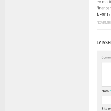
en mati
finance
à Paris?
NOVEMBR
LAISS
Comm
Nom
*
Site 