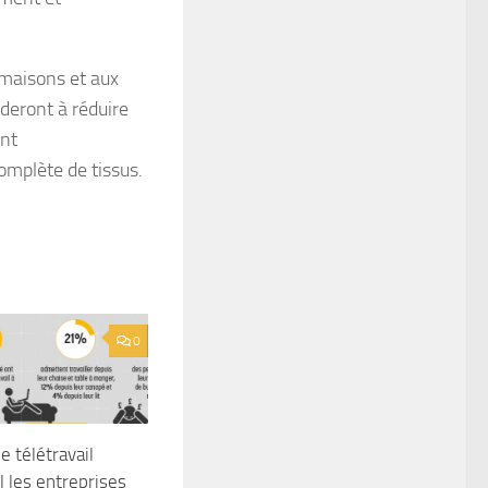
 maisons et aux
deront à réduire
ent
omplète de tissus.
0
 télétravail
l les entreprises