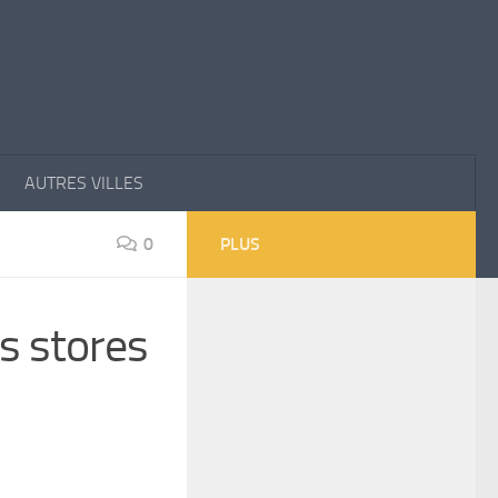
AUTRES VILLES
0
PLUS
es stores