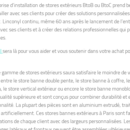
prise d’installation de stores extérieurs BtoB ou BtoC prend b
iller avec ses clients pour créer des solutions personnalisées
ir. Linconyl continu, même 60 ans après le lancement de l’ent
avec ses clients et à créer des relations professionnelles qui
es.
yl
sera là pour vous aider et vous soutenir dans votre achat p
e gamme de stores extérieurs saura satisfaire le moindre de v
 entre le store banne double pente, le store banne à coffre, le
, le store vertical extérieur ou encore le store banne monobl
qualité supérieure et sont conçus pour combiner durabilité et 
nnalité. La plupart des pièces sont en aluminium extrudé, tr
li artificiellement. Ces stores bannes extérieurs à Paris sont f
cations de chaque client avec des largeurs personnalisées. Le
ges latéraux et frontaux peuvent être assemblées ultérieur