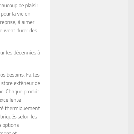
eaucoup de plaisir
 pour la vie en
reprise, à aimer
 peuvent durer des
our les décennies à
os besoins. Faites
 store extérieur de
oc. Chaque produit
excellente
aité thermiquement
abriqués selon les
s options
ement et