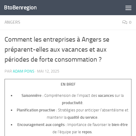
BtoBenregion
Skip to content
ANGERS
0
Comment les entreprises à Angers se
préparent-elles aux vacances et aux
périodes de forte consommation ?
PAR
ADAM PONS
·
MAI 12, 2025
EN BREF
Saisonnière :
Compréhension de l’impact des
vacances
sur la
productivité
.
Planification proactive :
Stratégies pour anticiper l’absentéisme et
maintenir la
qualité du service
.
Encouragement aux congés :
Importance de favoriser le
bien-être
de l’équipe par le
repos
.