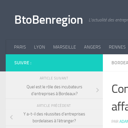
Skip to content
BtoBenregion
L'actualité des entrep
PARIS
LYON
MARSEILLE
ANGERS
RENNES
SUIVRE :
BORDE
ARTICLE SUIVANT
Com
Quel est le rôle des incubateurs
d’entreprises à Bordeaux?
aff
ARTICLE PRÉCÉDENT
Y a-t-il des réussites d’entreprises
bordelaises à l’étranger?
PAR
ADA