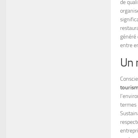
de quali
organis
signific
restaur
généré 
entre e
Un 
Conscie
touris
l’envir
termes 
Sustain
respect
entrepr