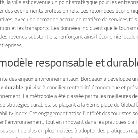
té, la ville est devenue un point stratégique pour les entrepr
er des événements professionnels. Les retombées économiq
atives, avec une demande accrue en matière de services tels q
ation et les transports. Les données indiquent que le tourisme
des revenus substantiels, renforçant ainsi l’économie locale 
ntreprises.
modèle responsable et durabl
nte des enjeux environnementaux, Bordeaux a développé u
me durable
qui vise à concilier rentabilité économique et prés
onnement. La métropole a été classée parmi les meilleures de
de stratégies durables, se plaçant à la 6ème place du Global 
ability Index. Cet engagement attise l’intérêt des touristes s
er l’environnement, tout en innovant dans les pratiques d’aff
ises sont de plus en plus incitées à adopter des pratiques res