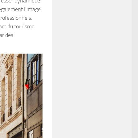
Cet essor dynamique
 également l’image
rofessionnels.
pact du tourisme
par des