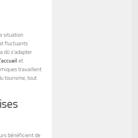
a situation
at fluctuants
 a dû s’adapter
’accueil
et
nomiques travaillent
u tourisme, tout
ises
urs bénéficient de