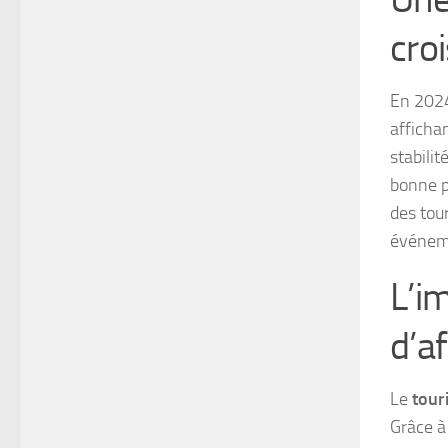
cro
En 2024
affichan
stabilit
bonne po
des tour
événeme
L’i
d’af
Le
tour
Grâce à