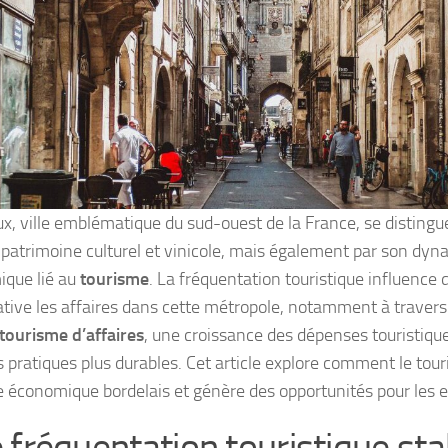
x, ville emblématique du sud-ouest de la France, se disting
 patrimoine culturel et vinicole, mais également par son dy
que lié au
tourisme
. La fréquentation touristique influence
cative les affaires dans cette métropole, notamment à trave
tourisme d’affaires
, une croissance des dépenses touristique
s pratiques plus durables. Cet article explore comment le tou
 économique bordelais et génère des opportunités pour les en
 fréquentation touristique sta