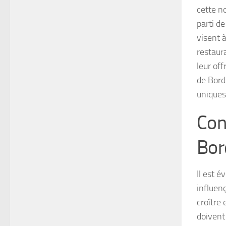
cette n
parti d
visent 
restaur
leur off
de Bord
uniques
Con
Bor
Il est é
influen
croître 
doivent