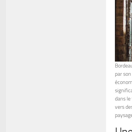
Bordeau
par son
économi
signifi
dans le
vers de
paysage
Une