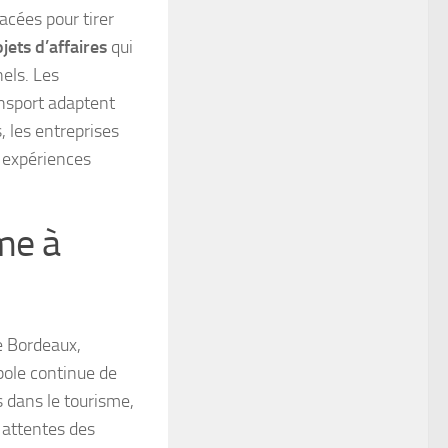
acées pour tirer
jets d’affaires
qui
nels. Les
ansport adaptent
, les entreprises
s expériences
me à
e Bordeaux,
pole continue de
es dans le tourisme,
 attentes des