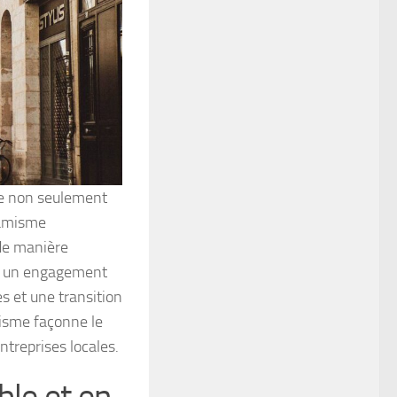
ue non seulement
namisme
 de manière
rs un engagement
s et une transition
risme façonne le
treprises locales.
ble et en