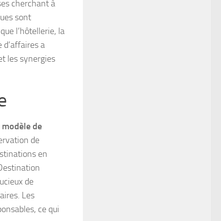
ises cherchant à
ues sont
ue l’hôtellerie, la
 d’affaires a
et les synergies
e
n
modèle de
ervation de
stinations en
Destination
oucieux de
aires. Les
ponsables, ce qui