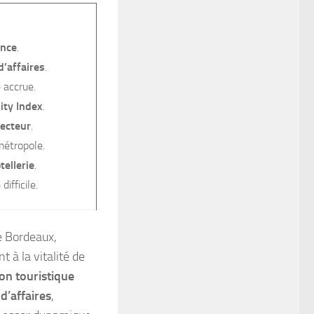
ance
.
d’affaires
.
 accrue.
ity Index
.
ecteur
.
 métropole.
tellerie
.
ifficile.
e Bordeaux,
 à la vitalité de
on touristique
d’affaires
,