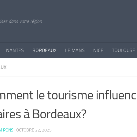
rises dans votre région
NANTES
BORDEAUX
LE MANS
NICE
TOULOUSE
AUX
ment le tourisme influence
aires à Bordeaux?
M PONS
·
OCTOBRE 22, 2025