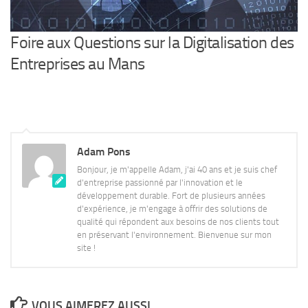
Foire aux Questions sur la Digitalisation des
Entreprises au Mans
Adam Pons
Bonjour, je m'appelle Adam, j'ai 40 ans et je suis chef
d'entreprise passionné par l'innovation et le
développement durable. Fort de plusieurs années
d'expérience, je m'engage à offrir des solutions de
qualité qui répondent aux besoins de nos clients tout
en préservant l'environnement. Bienvenue sur mon
site !
VOUS AIMEREZ AUSSI...