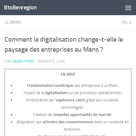
BtoBenregion
Skip to content
LE MANS
0
Comment la digitalisation change-t-elle le
paysage des entreprises au Mans ?
PAR
ADAM PONS
·
JANVIER 5, 2026
EN BREF
Transformation numérique
des entreprises à Le Mans.
Impact de la
digitalisation
sur les processus opérationnels.
Amélioration de l’
expérience client
grâce aux nouvelles
technologies.
Création de
nouvelles opportunités de marché
.
Adaptation aux
attentes des consommateurs
dans un contexte en
évolution.