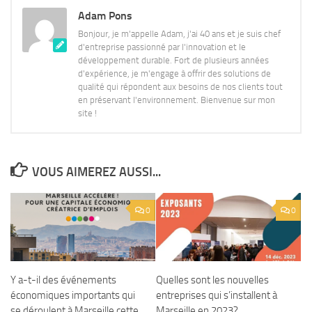
Adam Pons
Bonjour, je m'appelle Adam, j'ai 40 ans et je suis chef
d'entreprise passionné par l'innovation et le
développement durable. Fort de plusieurs années
d'expérience, je m'engage à offrir des solutions de
qualité qui répondent aux besoins de nos clients tout
en préservant l'environnement. Bienvenue sur mon
site !
VOUS AIMEREZ AUSSI...
0
0
Y a-t-il des événements
Quelles sont les nouvelles
économiques importants qui
entreprises qui s’installent à
se déroulent à Marseille cette
Marseille en 2023?