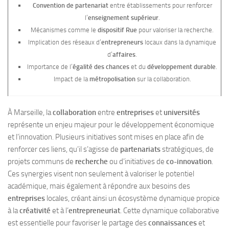
Convention de partenariat
entre établissements pour renforcer
l’
enseignement supérieur
.
Mécanismes comme le
dispositif Rue
pour valoriser la recherche.
Implication des réseaux d’
entrepreneurs
locaux dans la dynamique
d’
affaires
.
Importance de l’
égalité des chances
et du
développement durable
.
Impact de la
métropolisation
sur la collaboration.
À Marseille, la
collaboration
entre
entreprises
et
universités
représente un enjeu majeur pour le développement économique
et l’innovation. Plusieurs initiatives sont mises en place afin de
renforcer ces liens, qu’il s’agisse de
partenariats
stratégiques, de
projets communs de
recherche
ou d’initiatives de
co-innovation
.
Ces synergies visent non seulement à valoriser le potentiel
académique, mais également à répondre aux besoins des
entreprises
locales, créant ainsi un écosystème dynamique propice
à la
créativité
et à l’
entrepreneuriat
. Cette dynamique collaborative
est essentielle pour favoriser le partage des
connaissances
et