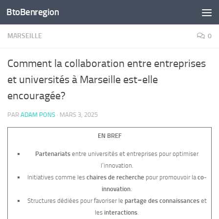
BtoBenregion
Skip to content
MARSEILLE
0
Comment la collaboration entre entreprises
et universités à Marseille est-elle
encouragée?
PAR
ADAM PONS
·
MARS 3, 2025
EN BREF
Partenariats
entre universités et entreprises pour optimiser
l’innovation.
Initiatives comme les
chaires de recherche
pour promouvoir la
co-
innovation
.
Structures dédiées pour favoriser le
partage des connaissances
et
les
interactions
.