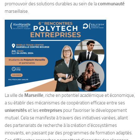
promouvoir des solutions durables au sein de la
communauté
marseillaise.
La ville de
Marseille
, riche en potentiel académique et économique,
a su établir des mécanismes de coopération efficace entre ses
universités
et les
entreprises
pour favoriser le développement
mutuel. Cela se manifeste à travers des initiatives variées, allant
des partenariats de recherche à la création d’écosystèmes
innovants, en passant par des programmes de formation adaptés.